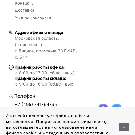
Контакты
Доставка
Условия возврата
Адрес офиса и склада:
Московская область,
Ленинский г.о.,
г. Видное, промзона ВЗ ГИАП,
к. 544
График работы офиса:
с 8:00 до 17:00 (сб,вс - вых)
График работы склада:
с 9:00 до 16:00 (сб,вс - вых)
Телефон:
+7 (495) 741-94-95
+7 (925) 416-01-44
Этот сайт использует файлы cookie и
метаданные. Продолжая просматривать его,
+
вы соглашаетесь на использование нами
файлов cookie и метаданных в соответствии с
© 2026
Политика конфиденциальности