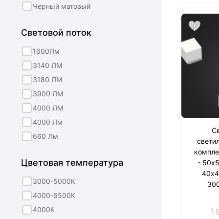
Черный матовый
Световой поток
1600Лм
3140 ЛМ
3180 ЛМ
3900 ЛМ
4000 ЛМ
4000 Лм
С
660 Лм
светил
комплек
Цветовая температура
- 50х
40х4
3000-5000К
300
4000-6500К
4000К
1 