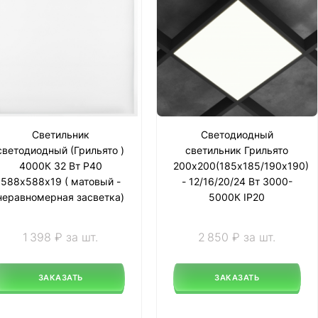
Светильник
Светодиодный
светодиодный (Грильято )
светильник Грильято
4000К 32 Вт P40
200х200(185х185/190х190)
588х588х19 ( матовый -
- 12/16/20/24 Вт 3000-
неравномерная засветка)
5000К IP20
1 398 ₽ за шт.
2 850 ₽ за шт.
ЗАКАЗАТЬ
ЗАКАЗАТЬ