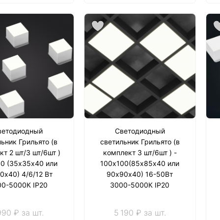
ветодиодный
Светодиодный
ьник Грильято (в
светильник Грильято (в
т 2 шт/3 шт/6шт )
комплект 3 шт/6шт ) -
50 (35х35х40 или
100х100(85х85х40 или
0х40) 4/6/12 Вт
90х90х40) 16-50Вт
0-5000К IP20
3000-5000К IP20
990 ₽ за шт.
5 190 ₽ за шт.