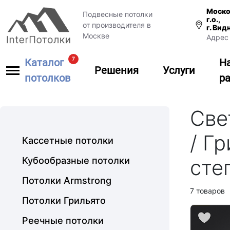
Моско
Подвесные потолки
г.о.,
от производителя в
г. Вид
Москве
Адрес 
7
Каталог
Н
Решения
Услуги
потолков
р
Све
/ Г
Кассетные потолки
Кубообразные потолки
сте
Потолки Armstrong
7 товаров
Потолки Грильято
Реечные потолки