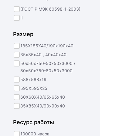
(ГОСТ Р МЭК 60598-1-2003)
II
Размер
185Х185Х40/190х190х40
35х35х40 , 40х40х40
50х50х750-50х50х3000 /
80х50х750-80х50х3000
588х588х19
595Х595Х25
60Х60Х40/65х65х40
85Х85Х40/90х90х40
Ресурс работы
100000 часов