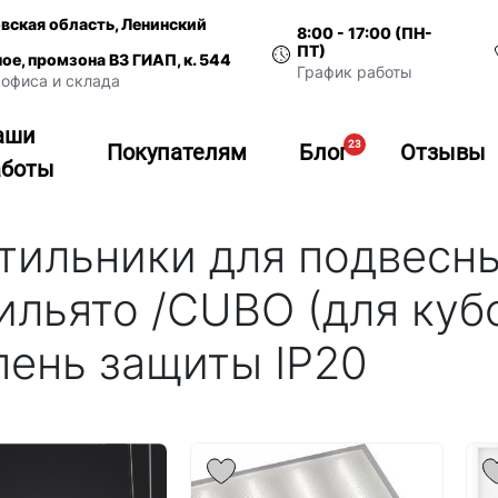
вская область, Ленинский
8:00 - 17:00 (ПН-
ПТ)
ное, промзона ВЗ ГИАП, к. 544
График работы
офиса и склада
аши
23
Покупателям
Блог
Отзывы
аботы
тильники для подвесны
рильято /CUBO (для ку
пень защиты IP20