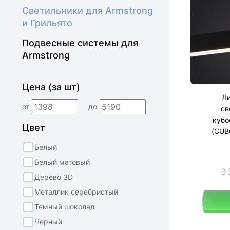
Светильники для Armstrong
и Грильято
Подвесные системы для
Armstrong
Цена (за шт)
Ли
от
до
св
кубо
Цвет
(CUB
Белый
Белый матовый
3 
Дерево 3D
Металлик серебристый
Темный шоколад
Черный