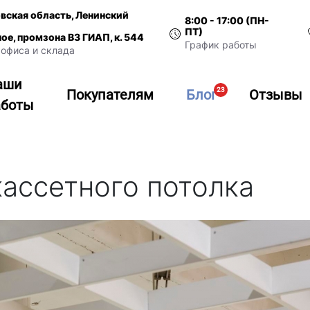
вская область, Ленинский
8:00 - 17:00 (ПН-
ПТ)
ное, промзона ВЗ ГИАП, к. 544
График работы
офиса и склада
аши
23
Покупателям
Блог
Отзывы
аботы
кассетного потолка