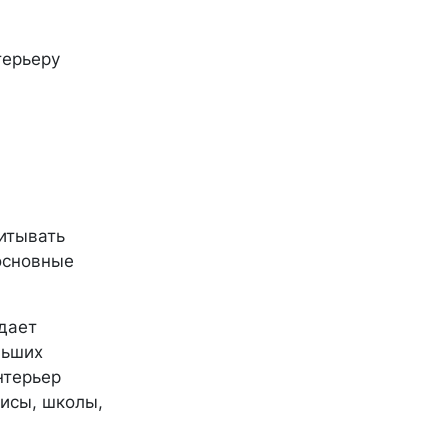
терьеру
итывать
основные
дает
льших
нтерьер
фисы, школы,