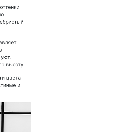
оттенки
но
ребристый
авляет
в
 уют.
о высоту.
ти цвета
стиные и