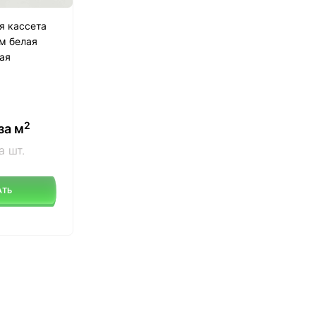
я кассета
м белая
ая
2
за м
а шт.
АТЬ