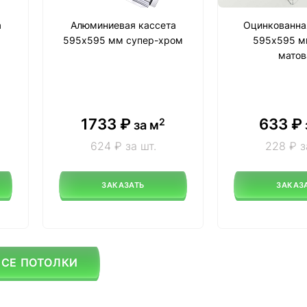
а
Алюминиевая кассета
Оцинкованна
595х595 мм супер-хром
595х595 м
матов
1733
₽
633
₽
2
за м
624 ₽ за шт.
228 ₽ з
ЗАКАЗАТЬ
ЗАКАЗ
ВСЕ ПОТОЛКИ