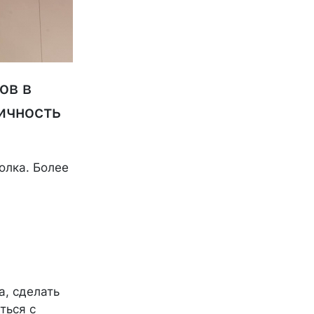
ов в
ичность
олка. Более
а, сделать
ться с