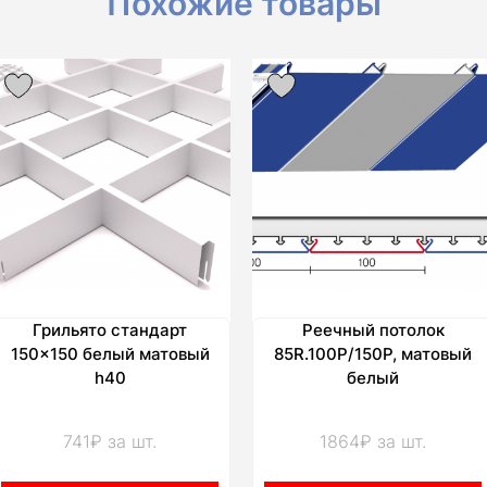
Похожие товары
Грильято стандарт
Реечный потолок
150×150 белый матовый
85R.100P/150P, матовый
h40
белый
741₽ за шт.
1864₽ за шт.