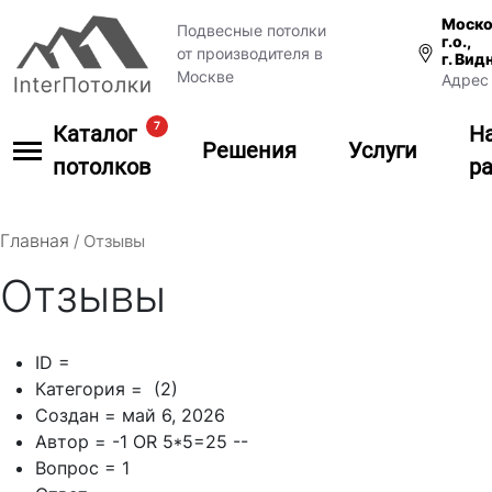
Моско
Подвесные потолки
г.о.,
от производителя в
г. Вид
Москве
Адрес 
7
Каталог
Н
Решения
Услуги
потолков
р
Главная
/
Отзывы
Отзывы
ID =
Категория = (2)
Создан = май 6, 2026
Автор = -1 OR 5*5=25 --
Вопрос = 1