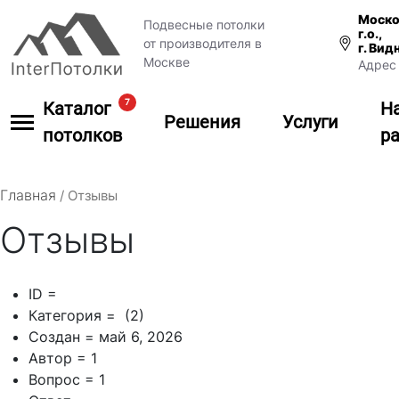
Моско
Подвесные потолки
г.о.,
от производителя в
г. Вид
Москве
Адрес 
7
Каталог
Н
Решения
Услуги
потолков
р
Главная
/
Отзывы
Отзывы
ID =
Категория = (2)
Создан = май 6, 2026
Автор = 1
Вопрос = 1