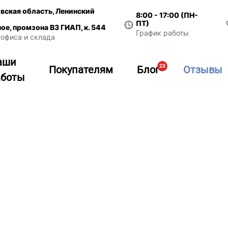
вская область, Ленинский
8:00 - 17:00 (ПН-
ПТ)
ное, промзона ВЗ ГИАП, к. 544
График работы
офиса и склада
аши
23
Покупателям
Блог
Отзывы
аботы