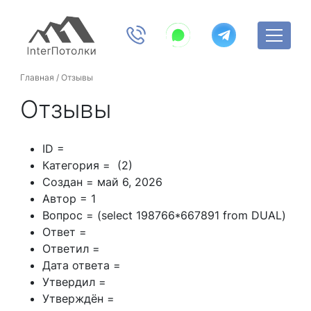
Главная
/
Отзывы
Отзывы
ID =
Категория = (2)
Создан = май 6, 2026
Автор = 1
Вопрос = (select 198766*667891 from DUAL)
Ответ =
Ответил =
Дата ответа =
Утвердил =
Утверждён =