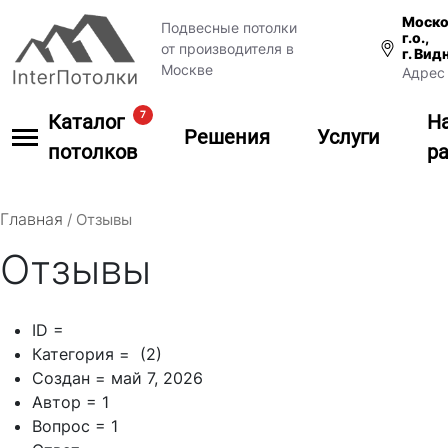
Моско
Подвесные потолки
г.о.,
от производителя в
г. Вид
Москве
Адрес 
7
Каталог
Н
Решения
Услуги
потолков
р
Главная
/
Отзывы
Отзывы
ID =
Категория = (2)
Создан = май 7, 2026
Автор = 1
Вопрос = 1