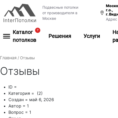
Моско
Подвесные потолки
г.о.,
от производителя в
г. Вид
Москве
Адрес 
7
Каталог
Н
Решения
Услуги
потолков
р
Главная
/
Отзывы
Отзывы
ID =
Категория = (2)
Создан = май 6, 2026
Автор = 1
Вопрос = 1